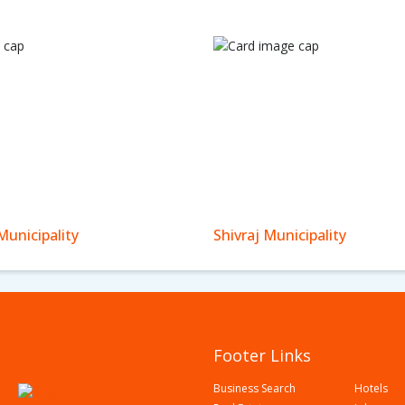
unicipality
Shivraj Municipality
Footer Links
Business Search
Hotels