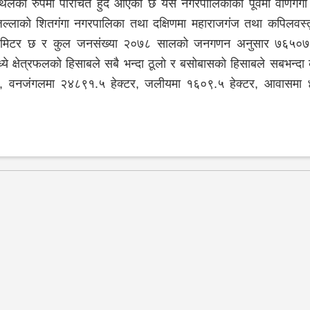
 स्थलको रुपमा परिचित हुँदै आएको छ यस नगरपालिकाका पूर्वमा वाणगंग
जिल्लाको शितगंगा नगरपालिका तथा दक्षिणमा महाराजगंज तथा कपिलवस्
किलोमिटर छ र कुल जनसंख्या २०७८ सालको जनगणन अनुसार ७६५०७
ये क्षेत्रफलको हिसाबले सबै भन्दा ठूलो र बसोबासको हिसाबले सबभन्द
, वनजंगलमा २४८९१.५ हेक्टर, जलीयमा १६०९.५ हेक्टर, आवासमा ४