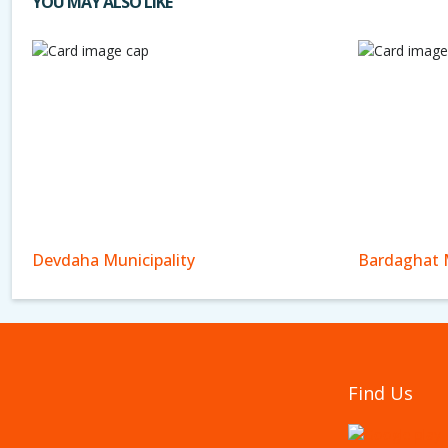
YOU MAY ALSO LIKE
Devdaha Municipality
Bardaghat M
Find Us