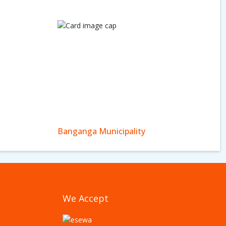
Banganga Municipality
We Accept